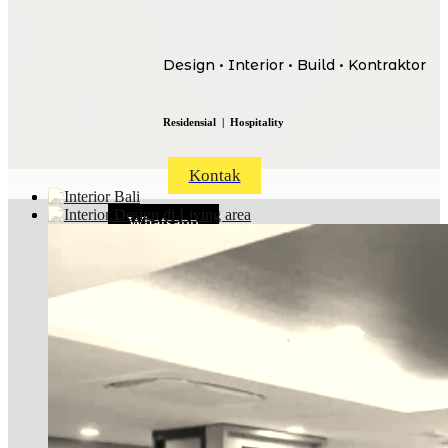
Portfolio
Galeri Video
Design • Interior • Build • Kontraktor
Kontak
Residensial | Hospitality
Kontak
Whatsapp
Copyright © 2025
Piguno Interior
.
W