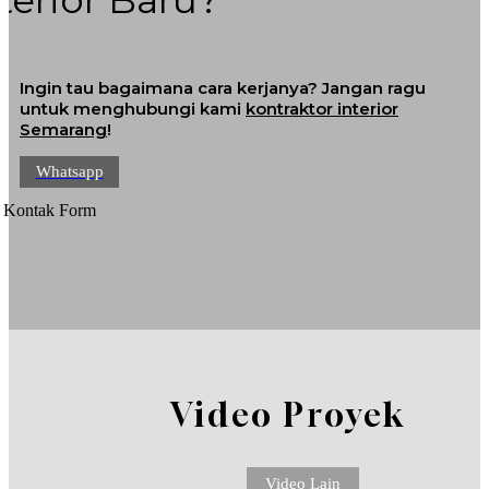
royek Baru?
enovasi Tempat?
Ingin tau bagaimana cara kerjanya? Jangan ragu
untuk menghubungi kami
kontraktor interior
Semarang
!
Whatsapp
Kontak Form
Video Proyek
Video Lain